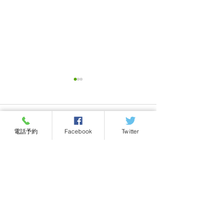
コメント
電話予約
Facebook
Twitter
コメントを追加…
加圧トレーニングで技の
加圧トレーニン
能力アップに
軟性
ホーム
院長紹介
当院について
最新情報