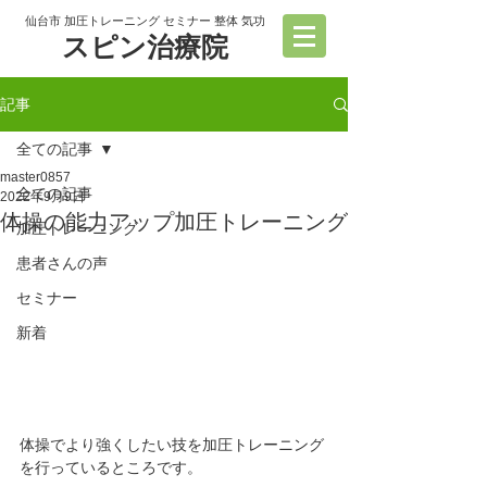
仙台市 加圧トレーニング セミナー 整体 気功
スピン治療院
記事
全ての記事
master0857
全ての記事
2022年9月9日
体操の能力アップ加圧トレーニング
加圧トレーニング
患者さんの声
セミナー
新着
体操でより強くしたい技を加圧トレーニング
を行っているところです。